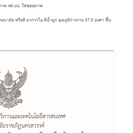
าค กศ.บป. ใส่ชุดสุภาพ
ามัย หรือมี อาการไอ มีน้ำมูก อุณภูมิร่างกาย 37.5 องศา ขึ้น